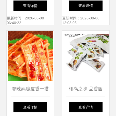
利葱香苏打饼100g
香酱饼特惠包，花
查看详情
查看详情
一口酥脆，穿越经
样口味嗨翻味蕾！
更新时间：2026-08-08
更新时间：2026-08-08
06:40:22
12:08:05
典与童味
邬辣妈脆皮香干搭
椰岛之味 品香园
配香酱饼 居家零食
220克椰子糕与香
查看详情
查看详情