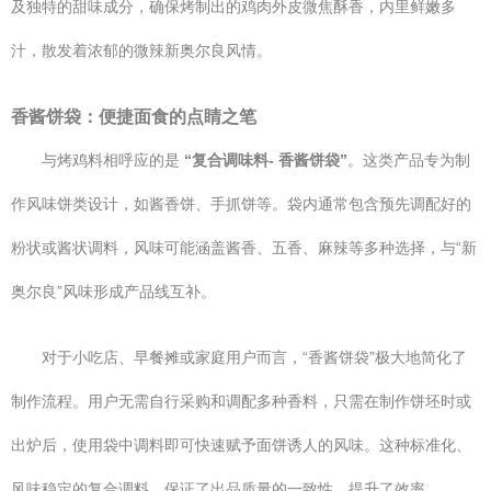
及独特的甜味成分，确保烤制出的鸡肉外皮微焦酥香，内里鲜嫩多
汁，散发着浓郁的微辣新奥尔良风情。
香酱饼袋：便捷面食的点睛之笔
与烤鸡料相呼应的是
“复合调味料- 香酱饼袋”
。这类产品专为制
作风味饼类设计，如酱香饼、手抓饼等。袋内通常包含预先调配好的
粉状或酱状调料，风味可能涵盖酱香、五香、麻辣等多种选择，与“新
奥尔良”风味形成产品线互补。
对于小吃店、早餐摊或家庭用户而言，“香酱饼袋”极大地简化了
制作流程。用户无需自行采购和调配多种香料，只需在制作饼坯时或
出炉后，使用袋中调料即可快速赋予面饼诱人的风味。这种标准化、
风味稳定的复合调料，保证了出品质量的一致性，提升了效率。