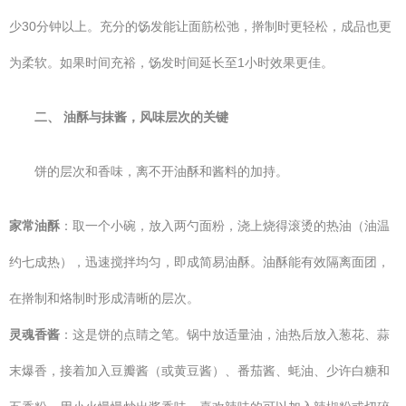
少30分钟以上。充分的饧发能让面筋松弛，擀制时更轻松，成品也更
为柔软。如果时间充裕，饧发时间延长至1小时效果更佳。
二、 油酥与抹酱，风味层次的关键
饼的层次和香味，离不开油酥和酱料的加持。
家常油酥
：取一个小碗，放入两勺面粉，浇上烧得滚烫的热油（油温
约七成热），迅速搅拌均匀，即成简易油酥。油酥能有效隔离面团，
在擀制和烙制时形成清晰的层次。
灵魂香酱
：这是饼的点睛之笔。锅中放适量油，油热后放入葱花、蒜
末爆香，接着加入豆瓣酱（或黄豆酱）、番茄酱、蚝油、少许白糖和