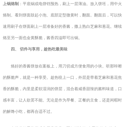
上锅烙制
：平底锅或电饼铛预热，刷上一层薄油。放入饼坯，用中火
烙制。看到饼面鼓起小泡、底部定型微黄时，翻面。翻面后，可以快
速用刷子在饼面刷上一层准备好的香酱，撒上熟白芝麻和葱花。继续
烙至另一面也金黄酥脆，酱香四溢即可出锅。
四、 切件与享用，趁热吃最美味
烙好的香酱饼放在案板上，用刀切成方便食用的小块。听那咔嚓
的酥脆声，就是一种享受。趁热咬上一口，外层是带着芝麻和葱花焦
香的酥脆，内里是柔软湿润的饼层，混合着咸香甜辣的酱料味道，口
感丰富，让人欲罢不能。无论是作为早餐、正餐的主食，还是闲暇时
的解馋小吃，都再合适不过。