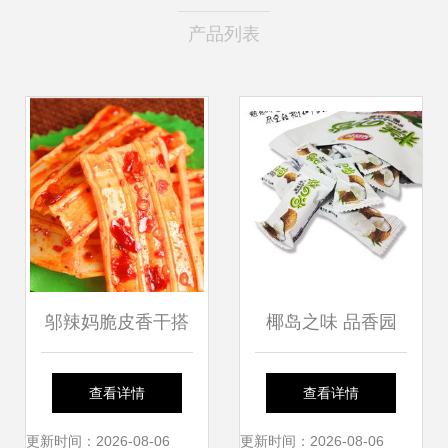
产品列表
邬辣妈脆皮香干搭
椰岛之味 品香园
配香酱饼 居家零食
220克椰子糕与香
查看详情
查看详情
新组合推荐
酱饼的醇美宴
更新时间：2026-08-06
更新时间：2026-08-06