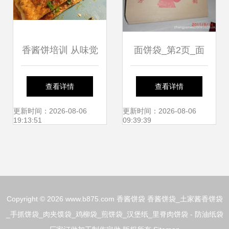
香酱饼培训 从味觉
面饼袋_第2页_面
到实操的全方位学
饼袋促销_低价批
查看详情
查看详情
习指南
发
更新时间：2026-08-06
更新时间：2026-08-06
19:13:51
09:39:39
Copyright © 2026
www.b875.com
香酱饼袋
香酱饼袋_土家酱香饼袋
_手抓饼袋_肉夹馍袋_鸡柳袋_煎饼袋_汉堡纸_里脊肉饼袋 - 防油纸袋