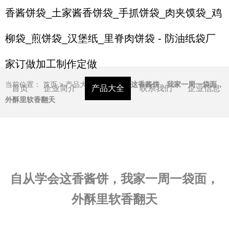
香酱饼袋_土家酱香饼袋_手抓饼袋_肉夹馍袋_鸡
柳袋_煎饼袋_汉堡纸_里脊肉饼袋 - 防油纸袋厂
家订做加工制作定做
当前位置：
首页
>
产品大全
>
自从学会这香酱饼，我家一周一袋面，
首页
企业简介
产品大全
联系我们
企业信息
外酥里软香翻天
自从学会这香酱饼，我家一周一袋面，
外酥里软香翻天