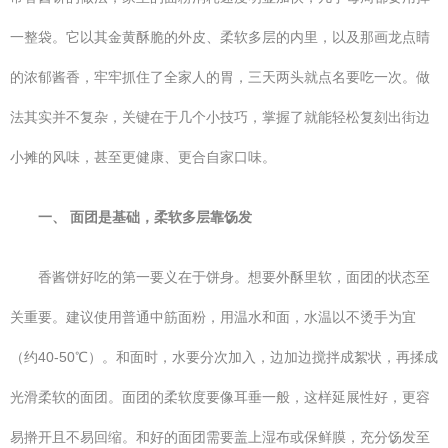
一整袋。它以其金黄酥脆的外皮、柔软多层的内里，以及那画龙点睛
的浓郁酱香，牢牢抓住了全家人的胃，三天两头就点名要吃一次。做
法其实并不复杂，关键在于几个小技巧，掌握了就能轻松复刻出街边
小摊的风味，甚至更健康、更合自家口味。
一、 面团是基础，柔软多层靠饧发
香酱饼好吃的第一要义在于饼身。想要外酥里软，面团的状态至
关重要。建议使用普通中筋面粉，用温水和面，水温以不烫手为宜
（约40-50℃）。和面时，水要分次加入，边加边搅拌成絮状，再揉成
光滑柔软的面团。面团的柔软度要像耳垂一般，这样延展性好，更容
易擀开且不易回缩。和好的面团需要盖上湿布或保鲜膜，充分饧发至