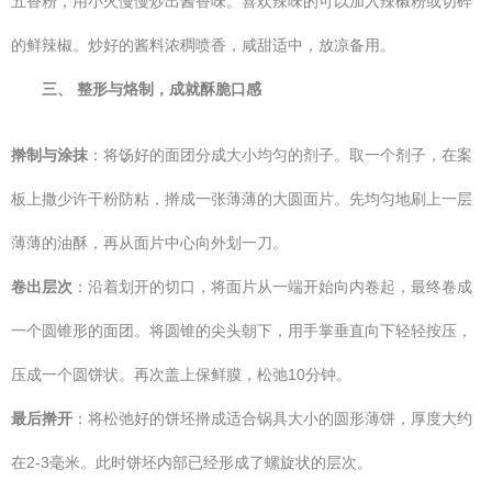
五香粉，用小火慢慢炒出酱香味。喜欢辣味的可以加入辣椒粉或切碎
的鲜辣椒。炒好的酱料浓稠喷香，咸甜适中，放凉备用。
三、 整形与烙制，成就酥脆口感
擀制与涂抹
：将饧好的面团分成大小均匀的剂子。取一个剂子，在案
板上撒少许干粉防粘，擀成一张薄薄的大圆面片。先均匀地刷上一层
薄薄的油酥，再从面片中心向外划一刀。
卷出层次
：沿着划开的切口，将面片从一端开始向内卷起，最终卷成
一个圆锥形的面团。将圆锥的尖头朝下，用手掌垂直向下轻轻按压，
压成一个圆饼状。再次盖上保鲜膜，松弛10分钟。
最后擀开
：将松弛好的饼坯擀成适合锅具大小的圆形薄饼，厚度大约
在2-3毫米。此时饼坯内部已经形成了螺旋状的层次。