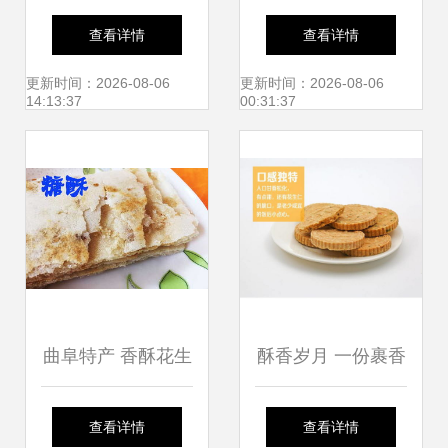
桃仁 一口香脆，品
香酱饼 简餐也讲究
查看详情
查看详情
味禅意与异域风情
冬日夜味
更新时间：2026-08-06
更新时间：2026-08-06
14:13:37
00:31:37
的奇妙邂逅
曲阜特产 香酥花生
酥香岁月 一份裹香
煎饼，一口脆香，
皇炒米饼的重拾记
查看详情
查看详情