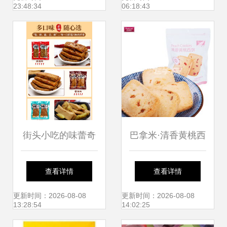
23:48:34
06:18:43
剧神器
街头小吃的味蕾奇
巴拿米·清香黄桃西
遇 盛泓手磨豆干与
饼——一袋甜品，
查看详情
查看详情
香酱饼的双重盛宴
轻启味蕾的春日桃
更新时间：2026-08-08
更新时间：2026-08-08
13:28:54
14:02:25
喜