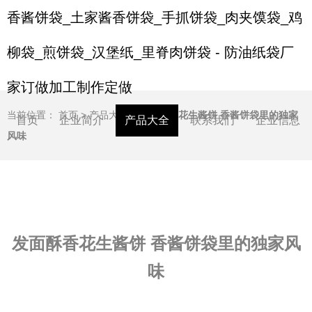
香酱饼袋_土家酱香饼袋_手抓饼袋_肉夹馍袋_鸡
柳袋_煎饼袋_汉堡纸_里脊肉饼袋 - 防油纸袋厂
家订做加工制作定做
当前位置：
首页
>
产品大全
>
发面酥香花生酱饼 香酱饼袋里的独家
首页
企业简介
产品大全
联系我们
企业信息
风味
发面酥香花生酱饼 香酱饼袋里的独家风
味