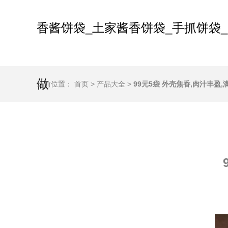
香酱饼袋_土家酱香饼袋_手抓饼袋_
做
当前位置：
首页
>
产品大全
>
99元5袋 外壳焦香,肉汁丰盈