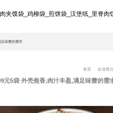
肉夹馍袋_鸡柳袋_煎饼袋_汉堡纸_里脊肉
,满足味蕾的需求
首页
企业简
99元5袋 外壳焦香,肉汁丰盈,满足味蕾的需