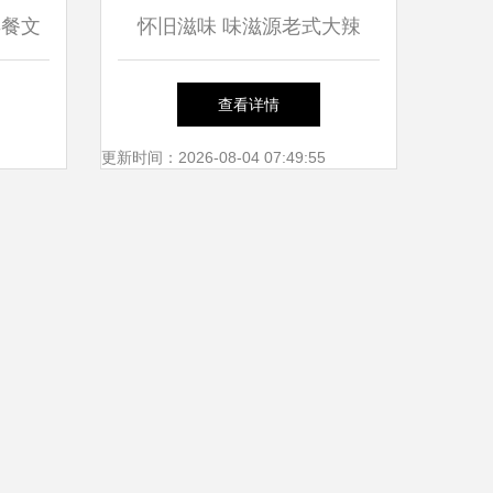
早餐文
怀旧滋味 味滋源老式大辣
片，重温儿时手撕辣皮的香辣
查看详情
魅力
更新时间：2026-08-04 07:49:55